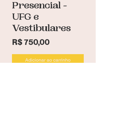
Presencial -
UFG e
Vestibulares
Preço
R$ 750,00
Adicionar ao carrinho
Comprar
Para desconto no pagamento à vista
através do PIX: PIXUFGPRESENCIAL
Curso de redação presencial para
UFG e Vestibulares, com ensino
humanizado. Material exclusivo e
atualizado, plantões, correções e